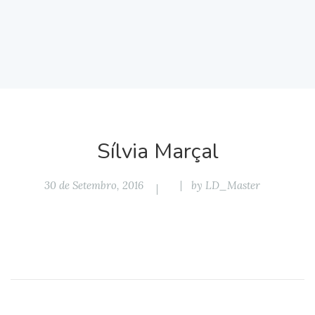
Sílvia Marçal
30 de Setembro, 2016
by
LD_Master